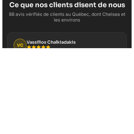
Ce que nos clients disent de nous
88 avis vérifiés de clients au Québec, dont Chelsea et
les environs
Vassilios Chalkiadakis
VC
“
Cela fait plusieurs années que je fais confiance
pour la gestion de la page Google Business de mon
restaurant Au Vieux Duluth Boucherville. Service
professionnel et résultats concrets!
”
Il y a 3 semaines
David Boisvert
DB
“
Excellente compagnie pour les besoins publicitaires