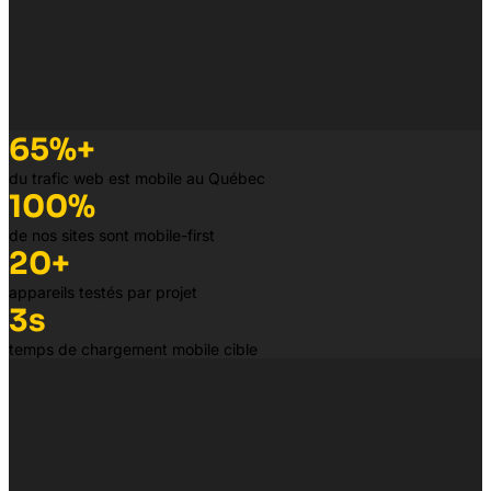
65%+
du trafic web est mobile au Québec
100%
de nos sites sont mobile-first
20+
appareils testés par projet
3s
temps de chargement mobile cible