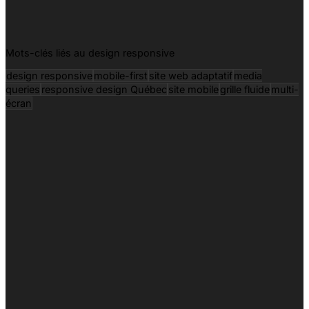
Mots-clés liés au design responsive
design responsive
mobile-first
site web adaptatif
media
queries
responsive design Québec
site mobile
grille fluide
multi-
écran
Pourquoi le design responsive est-il essentiel pour
mon site web ?
Quelle est la différence entre un design responsive et
un site mobile séparé ?
Comment testez-vous la compatibilité multi-écrans de
mon site ?