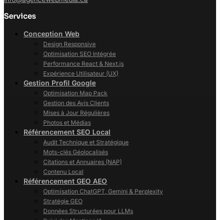
Services
Conception Web
Design Responsive
Optimisation SEO Intégrée
Performance React & Next.js
Expérience Utilisateur (UX)
Gestion Profil Google
Optimisation Map Pack
Gestion des Avis Clients
Mises à Jour Régulières
Photos et Médias
Référencement SEO Local
Audit Technique et Stratégique
Mots-clés Géolocalisés
Citations et Annuaires (NAP)
Contenu Local
Référencement GEO AEO
Optimisation ChatGPT, Gemini & Perplexity
Stratégie GEO
Données Structurées pour LLMs