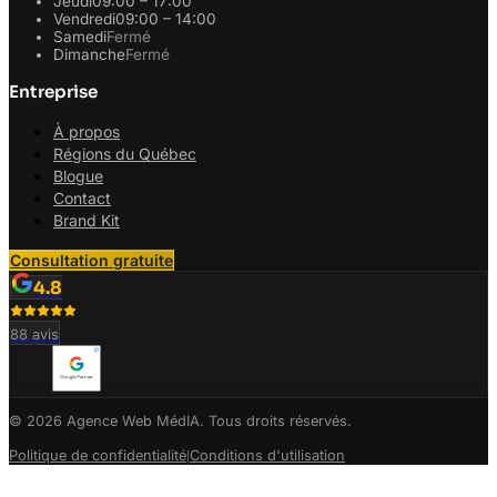
Jeudi
09:00 – 17:00
Vendredi
09:00 – 14:00
Samedi
Fermé
Dimanche
Fermé
Entreprise
À propos
Régions du Québec
Blogue
Contact
Brand Kit
Consultation gratuite
4.8
88
avis
© 2026 Agence Web MédIA. Tous droits réservés.
Politique de confidentialité
Conditions d'utilisation
|