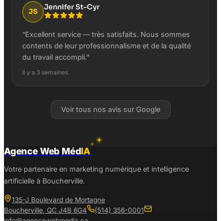
Jennifer St-Cyr
JS
“
Excellent service — très satisfaits. Nous sommes
contents de leur professionnalisme et de la qualité
du travail accompli.
”
Il y a 3 semaines
Voir tous nos avis sur Google
Agence Web Méd
IA
Votre partenaire en marketing numérique et intelligence
artificielle à Boucherville.
135-J Boulevard de Mortagne
Boucherville
,
QC
J4B 6G4
(514) 356-0001
info@agencewebmedia.ca