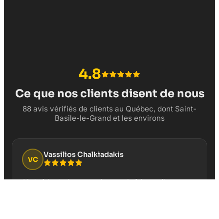
4.8
Ce que nos clients disent de nous
88 avis vérifiés de clients au Québec, dont Saint-
Basile-le-Grand et les environs
Vassilios Chalkiadakis
VC
“
Cela fait plusieurs années que je fais confiance
pour la gestion de la page Google Business de mon
restaurant Au Vieux Duluth Boucherville. Service
professionnel et résultats concrets!
”