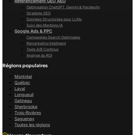
Référencement GEO AEO
Optimisation ChatGPT, Gemini & Perplexity
Stratégie GEO
Données Structurées pour LLMs
Suivi des Mentions IA
Google Ads & PPC
Campagnes Search Optimisées
Remarketing Intelligent
Tests A/B Continus
Analyse du ROI
Régions populaires
Montréal
Québec
Laval
Longueuil
Gatineau
Sherbrooke
Trois-Rivières
Saguenay
Toutes les régions