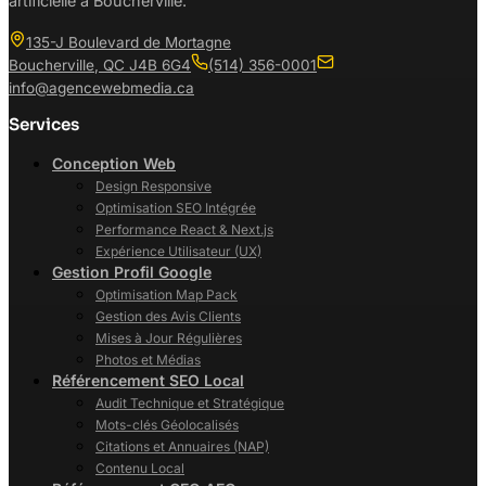
artificielle à Boucherville.
135-J Boulevard de Mortagne
Boucherville
,
QC
J4B 6G4
(514) 356-0001
info@agencewebmedia.ca
Services
Conception Web
Design Responsive
Optimisation SEO Intégrée
Performance React & Next.js
Expérience Utilisateur (UX)
Gestion Profil Google
Optimisation Map Pack
Gestion des Avis Clients
Mises à Jour Régulières
Photos et Médias
Référencement SEO Local
Audit Technique et Stratégique
Mots-clés Géolocalisés
Citations et Annuaires (NAP)
Contenu Local