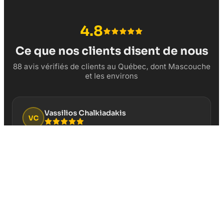
4.8
Ce que nos clients disent de nous
88 avis vérifiés de clients au Québec, dont Mascouche
et les environs
Vassilios Chalkiadakis
VC
“
Cela fait plusieurs années que je fais confiance
pour la gestion de la page Google Business de mon
restaurant Au Vieux Duluth Boucherville. Service
professionnel et résultats concrets!
”
Il y a 3 semaines