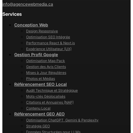
info@agencewebmedia.ca
Services
Conception Web
Design Responsive
Optimisation SEO Intégrée
Performance React & Next.js
Expérience Utilisateur (UX)
Gestion Profil Google
Optimisation Map Pack
Gestion des Avis Clients
Mises à Jour Régulières
Photos et Médias
Référencement SEO Local
Audit Technique et Stratégique
Mots-clés Géolocalisés
Citations et Annuaires (NAP)
Contenu Local
Référencement GEO AEO
Optimisation ChatGPT, Gemini & Perplexity
Stratégie GEO
Données Structurées pour LLMs