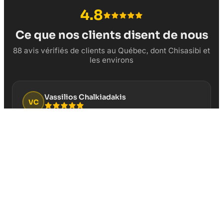
4.8
Ce que nos clients disent de nous
88 avis vérifiés de clients au Québec, dont Chisasibi et
les environs
Vassilios Chalkiadakis
VC
“
Cela fait plusieurs années que je fais confiance
pour la gestion de la page Google Business de mon
restaurant Au Vieux Duluth Boucherville. Service
professionnel et résultats concrets!
”
Il y a 3 semaines
David Boisvert
DB