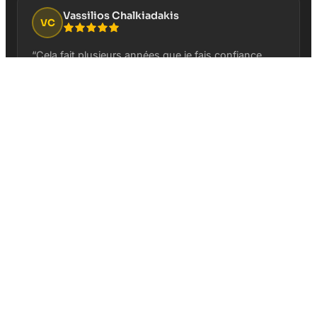
Vassilios Chalkiadakis
VC
“
Cela fait plusieurs années que je fais confiance
pour la gestion de la page Google Business de mon
restaurant Au Vieux Duluth Boucherville. Service
professionnel et résultats concrets!
”
Il y a 3 semaines
David Boisvert
DB
“
Excellente compagnie pour les besoins publicitaires
de tout type. Une des meilleures équipes avec qui
j'ai fait affaire. À l'écoute de toutes mes demandes
depuis 15 ans.
”
Il y a 3 semaines