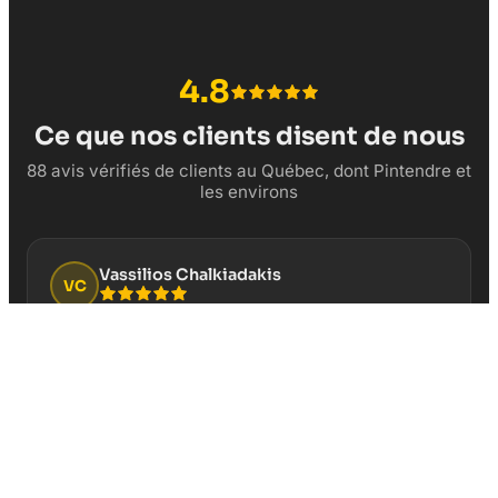
4.8
Ce que nos clients disent de nous
88 avis vérifiés de clients au Québec, dont Pintendre et
les environs
Vassilios Chalkiadakis
VC
“
Cela fait plusieurs années que je fais confiance
pour la gestion de la page Google Business de mon
restaurant Au Vieux Duluth Boucherville. Service
professionnel et résultats concrets!
”
Il y a 3 semaines